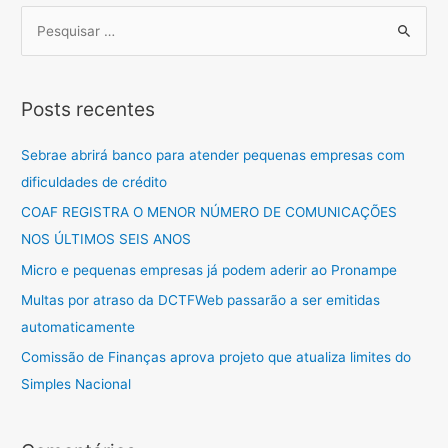
posts
Trabalhista
P
e
s
q
Posts recentes
u
i
Sebrae abrirá banco para atender pequenas empresas com
s
dificuldades de crédito
a
COAF REGISTRA O MENOR NÚMERO DE COMUNICAÇÕES
r
NOS ÚLTIMOS SEIS ANOS
p
Micro e pequenas empresas já podem aderir ao Pronampe
o
Multas por atraso da DCTFWeb passarão a ser emitidas
r
automaticamente
:
Comissão de Finanças aprova projeto que atualiza limites do
Simples Nacional