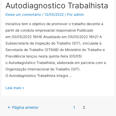
Trabalhista
Autodiagnostico Trabalhista
começa
com
Deixe um comentário
/
13/05/2022
/ Por
admin
lançamento
Iniciativa tem o objetivo de promover o trabalho decente a
de
partir da conduta empresarial responsável Publicado
cartilha
em 05/05/2022 16h16 Atualizado em 05/05/2022 16h21 A
Conteúdo
Subsecretaria de Inspeção do Trabalho (SIT), vinculada à
da
Secretaria de Trabalho (STRAB) do Ministério do Trabalho e
Notícia
Previdência lançou nesta quinta-feira (05/05)
o Autodiagnóstico Trabalhista, elaborada em parceria com a
Organização Internacional do Trabalho (OIT).
O Autodiagnóstico Trabalhista integra …
SIT
Leia mais »
lança
ferramenta
Navegação
de
←
Página anterior
1
2
por
Autodiagnostico