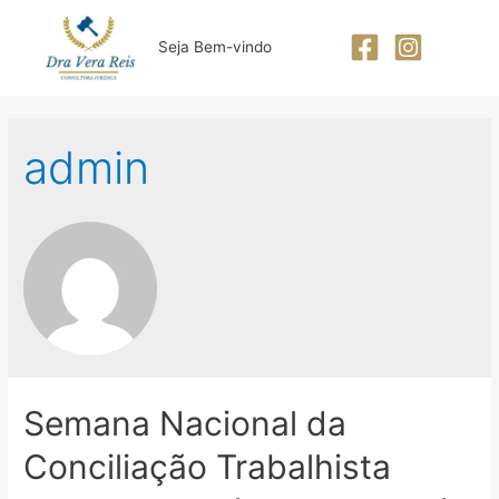
Ir
para
Seja Bem-vindo
o
conteúdo
admin
Semana Nacional da
Conciliação Trabalhista